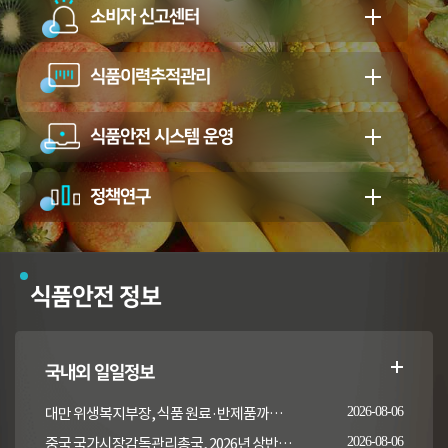
소비자 신고센터
식품이력추적관리
식품안전 시스템 운영
정책연구
식품안전 정보
국내외 일일정보
대만 위생복지부장, 식품 원료·반제품까지 이상 통보 의무 확대 추진
2026-08-06
중국 국가시장감독관리총국, 2026년 상반기 시장감독관리부서 식품안전 감독 샘플검사 현황 통보
2026-08-06