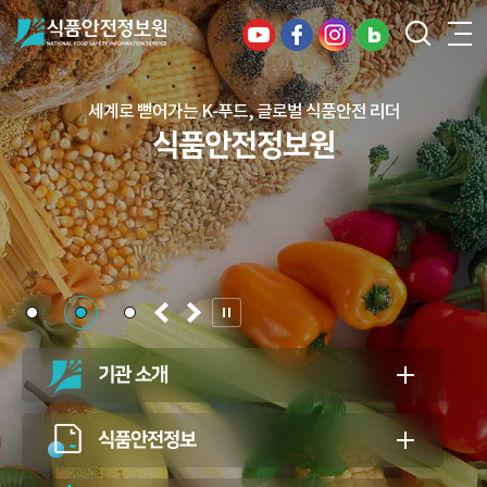
세계로 뻗어가는 K-푸드, 글로벌 식품안전 리더
건강하고 안전한 식생활, 일상의 행복을
식품안전정보원
든든하게 지키는 식품안전 지킴이
식품안전정보원
기관 소개
식품안전정보