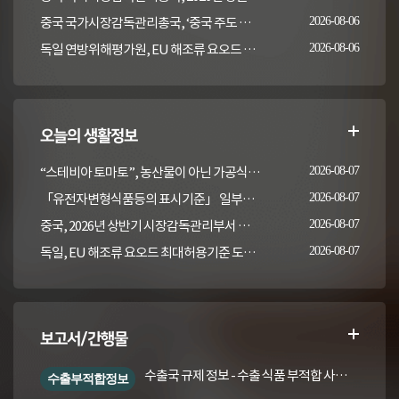
중국 국가시장감독관리총국, ‘중국 주도 동물용의약품 잔류 검사방법 국제표준 2건' 발표
2026-08-06
독일 연방위해평가원, EU 해조류 요오드 최대허용기준 도입안 평가... 요오드 함량 표시 및 경고문 권고
2026-08-06
오늘의 생활정보
“스테비아 토마토”, 농산물이 아닌 가공식품입니다
2026-08-07
「유전자변형식품등의 표시기준」 일부개정고시(안) 행정예고(식품의약품안전처 공고 제2026-389호, 2026. 8. 5.)
2026-08-07
중국, 2026년 상반기 시장감독관리부서 식품안전 감독 샘플검사 현황 통보
2026-08-07
독일, EU 해조류 요오드 최대허용기준 도입안 평가... 요오드 함량 표시 및 경고문 권고
2026-08-07
보고서/간행물
수출국 규제 정보 - 수출 식품 부적합 사례 및 관련 기준·규격('26년 1분기)
수출부적합정보