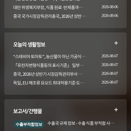
대만 위생복지부장, 식품 원료·반제품까지 이상 통보 의무 확대 추진
2026-08-06
중국 국가시장감독관리총국, 2026년 상반기 시장감독관리부서 식품안전 감독 샘플검사 현황 통보
2026-08-06
오늘의 생활정보
“스테비아 토마토”, 농산물이 아닌 가공식품입니다
2026-08-07
「유전자변형식품등의 표시기준」 일부개정고시(안) 행정예고(식품의약품안전처 공고 제2026-389호, 2026. 8. 5.)
2026-08-07
중국, 2026년 상반기 시장감독관리부서 식품안전 감독 샘플검사 현황 통보
2026-08-07
독일, EU 해조류 요오드 최대허용기준 도입안 평가... 요오드 함량 표시 및 경고문 권고
2026-08-07
보고서/간행물
수출국 규제 정보 - 수출 식품 부적합 사례 및 관련 기준·규격('26년 1분기)
수출부적합정보