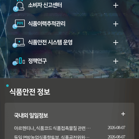
소비자 신고센터
식품이력추적관리
식품안전 시스템 운영
정책연구
식품안전 정보
국내외 일일정보
아르헨티나, 식품코드 식품접촉물질 관련 일부 조항 개정
2026-08-07
독일 연방농업식품향토부, 식품공전위원회의 갑각류 및 연체류 지침 개정 채택 고시
2026-08-07