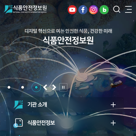
디지털 혁신으로 여는 안전한 식품, 건강한 미래
세계로 뻗어가는 K-푸드, 글로벌 식품안전 리더
건강하고 안전한 식생활, 일상의 행복을
식품안전정보원
식품안전정보원
든든하게 지키는 식품안전 지킴이
식품안전정보원
기관 소개
식품안전정보