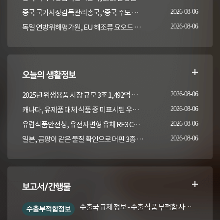
중국 국가시장감독관리총국, ‘중국 주도 동물용의약품 잔류 검사방법 국제표준 2건' 발표
2026-08-06
독일 연방위해평가원, EU 해조류 요오드 최대허용기준 도입안 평가... 요오드 함량 표시 및 경고문 권고
2026-08-06
오늘의 생활정보
2025년 위생용품 시장 규모 3조 1,492억 원, 작년 대비 9.7% 증가
2026-08-06
캐나다, 유제품 대체 식품 중 미표시된 우유 검사 결과 발표(2022-2023)
2026-08-06
유럽식품안전청, 유전자변형 유채 RF3 CQ Brassica juncea 평가
2026-08-06
일본, 곰팡이 같은 물질 확인으로 머핀 3종 회수
2026-08-06
보고서/간행물
수출국 규제 정보 - 수출 식품 부적합 사례 및 관련 기준·규격('26년 1분기)
수출부적합정보