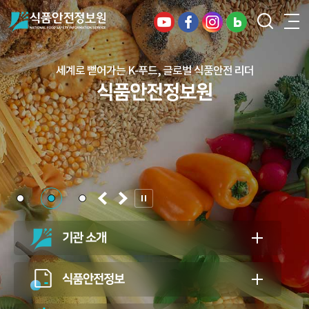
세계로 뻗어가는 K-푸드, 글로벌 식품안전 리더
건강하고 안전한 식생활, 일상의 행복을
식품안전정보원
든든하게 지키는 식품안전 지킴이
식품안전정보원
기관 소개
식품안전정보