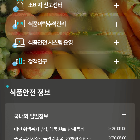
소비자 신고센터
식품이력추적관리
식품안전 시스템 운영
정책연구
식품안전 정보
국내외 일일정보
대만 위생복지부장, 식품 원료·반제품까지 이상 통보 의무 확대 추진
2026-08-06
중국 국가시장감독관리총국, 2026년 상반기 시장감독관리부서 식품안전 감독 샘플검사 현황 통보
2026-08-06