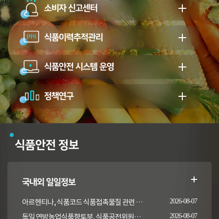
소비자 신고센터
식품이력추적관리
식품안전 시스템 운영
정책연구
식품안전 정보
국내외 일일정보
아르헨티나, 식품코드 식품접촉물질 관련 일부 조항 개정
2026-08-07
독일 연방농업식품향토부, 식품공전위원회의 갑각류 및 연체류 지침 개정 채택 고시
2026-08-07