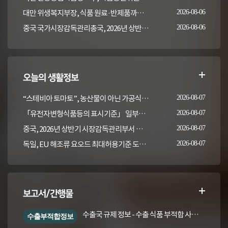
대만 위생복지부장, 식품 원료·반제품까지 이상 통보 의무 확대 추진
2026-08-06
중국 국가시장감독관리총국, 2026년 상반기 시장감독관리부서 식품안전 감독 샘플검사 현황 통보
2026-08-06
오늘의 생활정보
“스테비아 토마토”, 농산물이 아닌 가공식품입니다
2026-08-07
「유전자변형식품등의 표시기준」 일부개정고시(안) 행정예고(식품의약품안전처 공고 제2026-389호, 2026. 8. 5.)
2026-08-07
중국, 2026년 상반기 시장감독관리부서 식품안전 감독 샘플검사 현황 통보
2026-08-07
독일, EU 해조류 요오드 최대허용기준 도입안 평가... 요오드 함량 표시 및 경고문 권고
2026-08-07
보고서/간행물
수출국 규제 정보 - 수출 식품 부적합 사례 및 관련 기준·규격('26년 1분기)
수출부적합정보