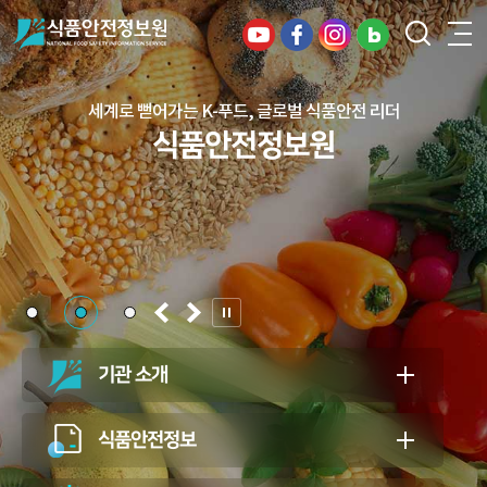
디지털 혁신으로 여는 안전한 식품, 건강한 미래
세계로 뻗어가는 K-푸드, 글로벌 식품안전 리더
건강하고 안전한 식생활, 일상의 행복을
식품안전정보원
식품안전정보원
든든하게 지키는 식품안전 지킴이
식품안전정보원
기관 소개
식품안전정보