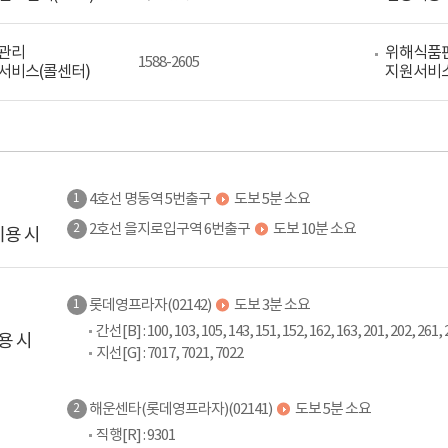
관리
위해식품
1588-2605
서비스(콜센터)
지원서비스
4호선 명동역 5번출구
도보 5분 소요
1
2호선 을지로입구역 6번출구
도보 10분 소요
2
이용 시
롯데영프라자(02142)
도보 3분 소요
1
간선[B] : 100, 103, 105, 143, 151, 152, 162, 163, 201, 202, 261, 
용 시
지선[G] : 7017, 7021, 7022
해운센타(롯데영프라자)(02141)
도보 5분 소요
2
직행[R] : 9301