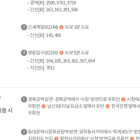
광역[R] : 2500, 9701, 9710
간선[B] : 162, 163, 201, 506
신세계앞(02144)
도보 3분 소요
3
간선[B] : 143, 406
명동입구(02150)
도보 5분 소요
4
간선[B] : 104, 105, 263, 421, 507, 604
지선[G] : 7011
경복궁역 방면 : 경복궁역에서 ‘시청’ 방면으로 우회전
시청에서
1
우회전
남산3호터널 요금소 앞에서 유턴
한국은행 앞에서
이용 시
우회전
동대문역사문화공원역 방면 : 광희동사거리에서 ‘퇴계로5가’ 방
2
지하차도 진입
회현사거리에서 ‘시청’방면으로 우회전
한