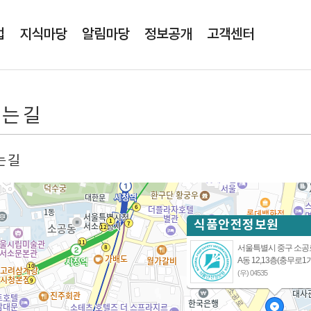
본문영역 바로가기
메인메뉴 바로가기
업
지식마당
알림마당
정보공개
고객센터
는 길
 길
식품안전정보원
서울특별시 중구 소공로
A동 12,13층(충무로1
(우) 04535