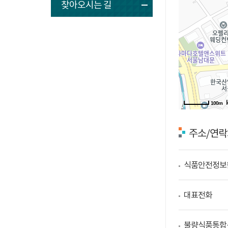
찾아오시는 길
100m
주소/연락
식품안전정보
대표전화
불량식품통합신