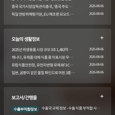
중국 국가시장감독관리총국, ‘중국 주도 동물용의약품 잔류 검사방법 국제표준 2건' 발표
2026-08-06
독일 연방위해평가원, EU 해조류 요오드 최대허용기준 도입안 평가... 요오드 함량 표시 및 경고문 권고
2026-08-06
오늘의 생활정보
2025년 위생용품 시장 규모 3조 1,492억 원, 작년 대비 9.7% 증가
2026-08-06
캐나다, 유제품 대체 식품 중 미표시된 우유 검사 결과 발표(2022-2023)
2026-08-06
유럽식품안전청, 유전자변형 유채 RF3 CQ Brassica juncea 평가
2026-08-06
일본, 곰팡이 같은 물질 확인으로 머핀 3종 회수
2026-08-06
보고서/간행물
수출국 규제 정보 - 수출 식품 부적합 사례 및 관련 기준·규격('26년 1분기)
수출부적합정보