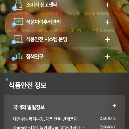
소비자 신고센터
식품이력추적관리
식품안전 시스템 운영
정책연구
식품안전 정보
국내외 일일정보
대만 위생복지부장, 식품 원료·반제품까지 이상 통보 의무 확대 추진
2026-08-06
중국 국가시장감독관리총국, 2026년 상반기 시장감독관리부서 식품안전 감독 샘플검사 현황 통보
2026-08-06