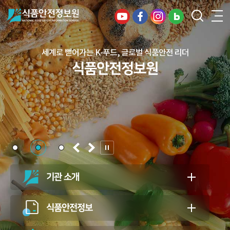
세계로 뻗어가는 K-푸드, 글로벌 식품안전 리더
건강하고 안전한 식생활, 일상의 행복을
식품안전정보원
든든하게 지키는 식품안전 지킴이
식품안전정보원
기관 소개
식품안전정보