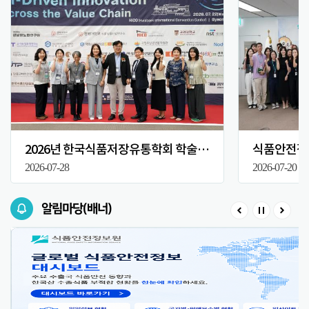
2026년 한국식품저장유통학회 학술대회
식품안전정보
2026-07-28
2026-07-20
알림마당(배너)