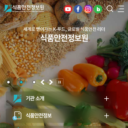
세계로 뻗어가는 K-푸드, 글로벌 식품안전 리더
건강하고 안전한 식생활, 일상의 행복을
식품안전정보원
든든하게 지키는 식품안전 지킴이
식품안전정보원
기관 소개
식품안전정보