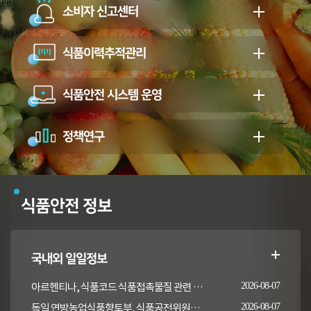
소비자 신고센터
식품이력추적관리
식품안전 시스템 운영
정책연구
식품안전 정보
국내외 일일정보
아르헨티나, 식품코드 식품접촉물질 관련 일부 조항 개정
2026-08-07
독일 연방농업식품향토부, 식품공전위원회의 갑각류 및 연체류 지침 개정 채택 고시
2026-08-07