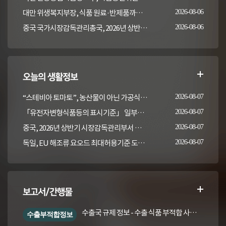
대만 위생복지부장, 식품 원료·반제품까지 이상 통보 의무 확대 추진
2026-08-06
중국 국가시장감독관리총국, 2026년 상반기 시장감독관리부서 식품안전 감독 샘플검사 현황 통보
2026-08-06
오늘의 생활정보
“스테비아 토마토”, 농산물이 아닌 가공식품입니다
2026-08-07
「유전자변형식품등의 표시기준」 일부개정고시(안) 행정예고(식품의약품안전처 공고 제2026-389호, 2026. 8. 5.)
2026-08-07
중국, 2026년 상반기 시장감독관리부서 식품안전 감독 샘플검사 현황 통보
2026-08-07
독일, EU 해조류 요오드 최대허용기준 도입안 평가... 요오드 함량 표시 및 경고문 권고
2026-08-07
보고서/간행물
수출국 규제 정보 - 수출 식품 부적합 사례 및 관련 기준·규격('26년 1분기)
수출부적합정보