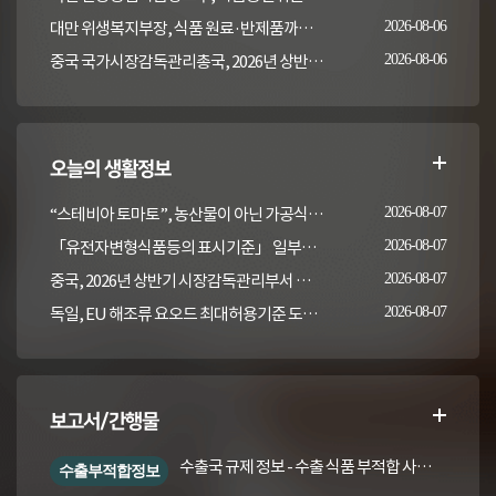
대만 위생복지부장, 식품 원료·반제품까지 이상 통보 의무 확대 추진
2026-08-06
중국 국가시장감독관리총국, 2026년 상반기 시장감독관리부서 식품안전 감독 샘플검사 현황 통보
2026-08-06
오늘의 생활정보
“스테비아 토마토”, 농산물이 아닌 가공식품입니다
2026-08-07
「유전자변형식품등의 표시기준」 일부개정고시(안) 행정예고(식품의약품안전처 공고 제2026-389호, 2026. 8. 5.)
2026-08-07
중국, 2026년 상반기 시장감독관리부서 식품안전 감독 샘플검사 현황 통보
2026-08-07
독일, EU 해조류 요오드 최대허용기준 도입안 평가... 요오드 함량 표시 및 경고문 권고
2026-08-07
보고서/간행물
수출국 규제 정보 - 수출 식품 부적합 사례 및 관련 기준·규격('26년 1분기)
수출부적합정보