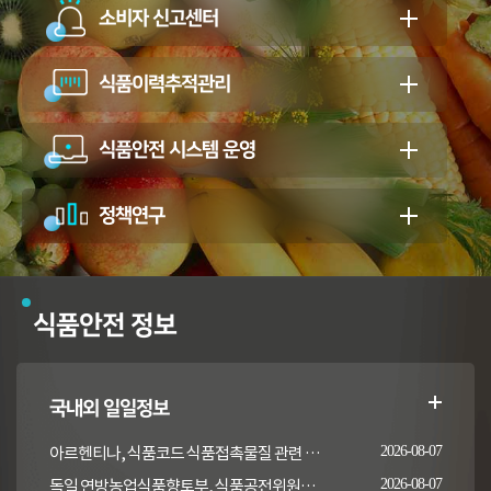
소비자 신고센터
식품이력추적관리
식품안전 시스템 운영
정책연구
식품안전 정보
국내외 일일정보
아르헨티나, 식품코드 식품접촉물질 관련 일부 조항 개정
2026-08-07
독일 연방농업식품향토부, 식품공전위원회의 갑각류 및 연체류 지침 개정 채택 고시
2026-08-07