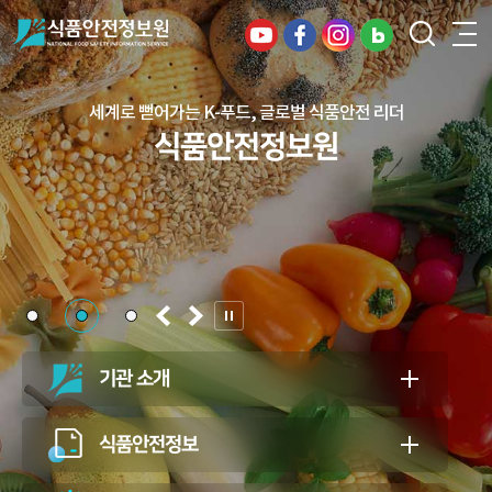
세계로 뻗어가는 K-푸드, 글로벌 식품안전 리더
건강하고 안전한 식생활, 일상의 행복을
식품안전정보원
든든하게 지키는 식품안전 지킴이
식품안전정보원
기관 소개
식품안전정보