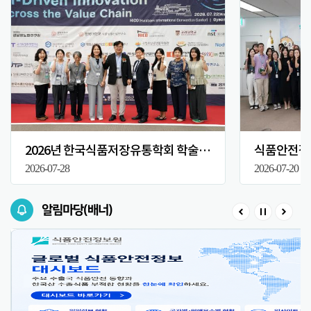
2026년 한국식품저장유통학회 학술대회
식품안전정보
2026-07-28
2026-07-20
알림마당(배너)