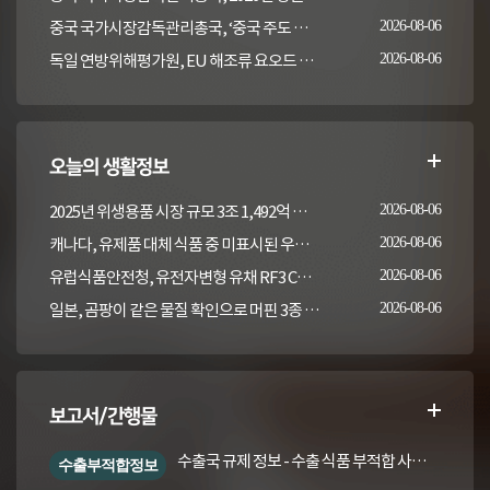
중국 국가시장감독관리총국, ‘중국 주도 동물용의약품 잔류 검사방법 국제표준 2건' 발표
2026-08-06
독일 연방위해평가원, EU 해조류 요오드 최대허용기준 도입안 평가... 요오드 함량 표시 및 경고문 권고
2026-08-06
오늘의 생활정보
2025년 위생용품 시장 규모 3조 1,492억 원, 작년 대비 9.7% 증가
2026-08-06
캐나다, 유제품 대체 식품 중 미표시된 우유 검사 결과 발표(2022-2023)
2026-08-06
유럽식품안전청, 유전자변형 유채 RF3 CQ Brassica juncea 평가
2026-08-06
일본, 곰팡이 같은 물질 확인으로 머핀 3종 회수
2026-08-06
보고서/간행물
수출국 규제 정보 - 수출 식품 부적합 사례 및 관련 기준·규격('26년 1분기)
수출부적합정보