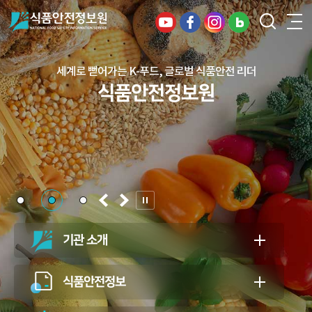
세계로 뻗어가는 K-푸드, 글로벌 식품안전 리더
건강하고 안전한 식생활, 일상의 행복을
식품안전정보원
든든하게 지키는 식품안전 지킴이
식품안전정보원
기관 소개
식품안전정보