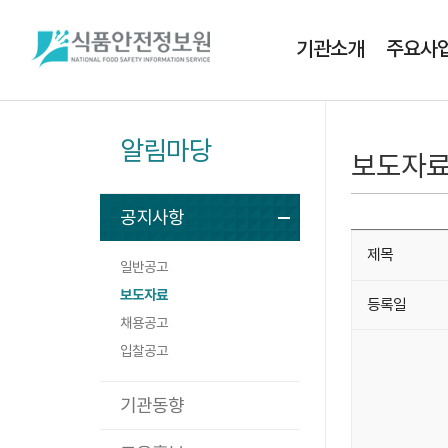
기관소개
주요사
알림마당
보도자
공지사항
제목
일반공고
보도자료
등록일
채용공고
입찰공고
기관동향