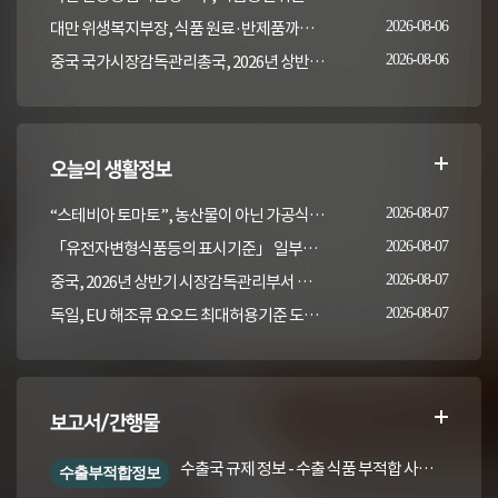
대만 위생복지부장, 식품 원료·반제품까지 이상 통보 의무 확대 추진
2026-08-06
중국 국가시장감독관리총국, 2026년 상반기 시장감독관리부서 식품안전 감독 샘플검사 현황 통보
2026-08-06
오늘의 생활정보
“스테비아 토마토”, 농산물이 아닌 가공식품입니다
2026-08-07
「유전자변형식품등의 표시기준」 일부개정고시(안) 행정예고(식품의약품안전처 공고 제2026-389호, 2026. 8. 5.)
2026-08-07
중국, 2026년 상반기 시장감독관리부서 식품안전 감독 샘플검사 현황 통보
2026-08-07
독일, EU 해조류 요오드 최대허용기준 도입안 평가... 요오드 함량 표시 및 경고문 권고
2026-08-07
보고서/간행물
수출국 규제 정보 - 수출 식품 부적합 사례 및 관련 기준·규격('26년 1분기)
수출부적합정보