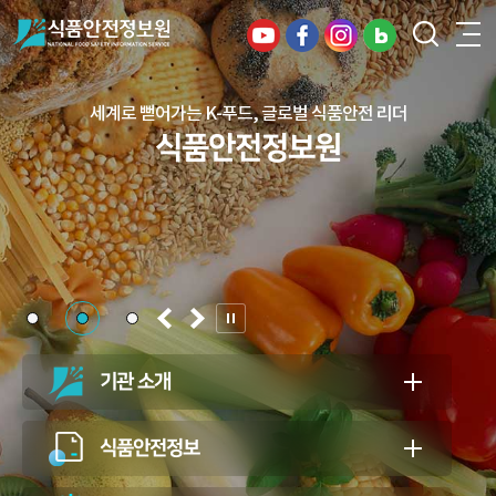
세계로 뻗어가는 K-푸드, 글로벌 식품안전 리더
건강하고 안전한 식생활, 일상의 행복을
식품안전정보원
든든하게 지키는 식품안전 지킴이
식품안전정보원
기관 소개
식품안전정보