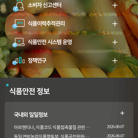
소비자 신고센터
식품이력추적관리
식품안전 시스템 운영
정책연구
식품안전 정보
국내외 일일정보
아르헨티나, 식품코드 식품접촉물질 관련 일부 조항 개정
2026-08-07
독일 연방농업식품향토부, 식품공전위원회의 갑각류 및 연체류 지침 개정 채택 고시
2026-08-07