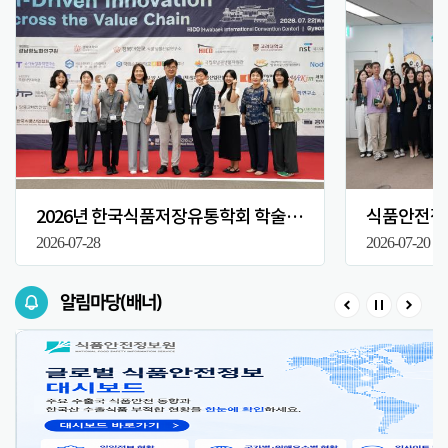
2026년 한국식품저장유통학회 학술대회
식품안전정보
2026-07-28
2026-07-20
알림마당(배너)