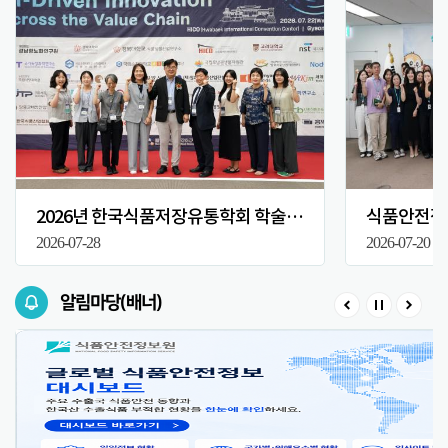
2026년 한국식품저장유통학회 학술대회
식품안전정보
2026-07-28
2026-07-20
알림마당(배너)