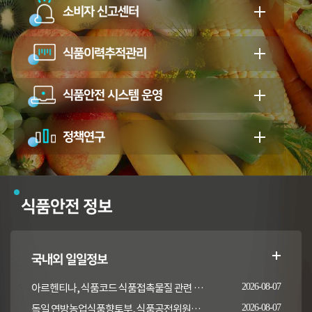
소비자 신고센터
식품이력추적관리
식품안전 시스템 운영
정책연구
식품안전 정보
국내외 일일정보
아르헨티나, 식품코드 식품접촉물질 관련 일부 조항 개정
2026-08-07
독일 연방농업식품향토부, 식품공전위원회의 갑각류 및 연체류 지침 개정 채택 고시
2026-08-07