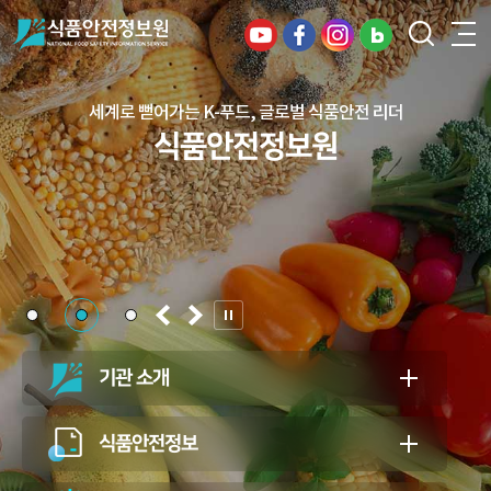
세계로 뻗어가는 K-푸드, 글로벌 식품안전 리더
건강하고 안전한 식생활, 일상의 행복을
식품안전정보원
든든하게 지키는 식품안전 지킴이
식품안전정보원
기관 소개
식품안전정보