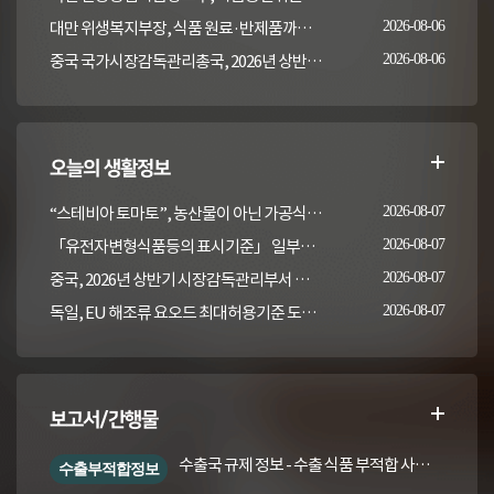
대만 위생복지부장, 식품 원료·반제품까지 이상 통보 의무 확대 추진
2026-08-06
중국 국가시장감독관리총국, 2026년 상반기 시장감독관리부서 식품안전 감독 샘플검사 현황 통보
2026-08-06
오늘의 생활정보
“스테비아 토마토”, 농산물이 아닌 가공식품입니다
2026-08-07
「유전자변형식품등의 표시기준」 일부개정고시(안) 행정예고(식품의약품안전처 공고 제2026-389호, 2026. 8. 5.)
2026-08-07
중국, 2026년 상반기 시장감독관리부서 식품안전 감독 샘플검사 현황 통보
2026-08-07
독일, EU 해조류 요오드 최대허용기준 도입안 평가... 요오드 함량 표시 및 경고문 권고
2026-08-07
보고서/간행물
수출국 규제 정보 - 수출 식품 부적합 사례 및 관련 기준·규격('26년 1분기)
수출부적합정보