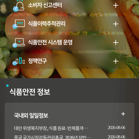
소비자 신고센터
식품이력추적관리
식품안전 시스템 운영
정책연구
식품안전 정보
국내외 일일정보
대만 위생복지부장, 식품 원료·반제품까지 이상 통보 의무 확대 추진
2026-08-06
중국 국가시장감독관리총국, 2026년 상반기 시장감독관리부서 식품안전 감독 샘플검사 현황 통보
2026-08-06