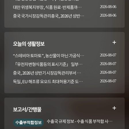
대만 위생복지부장, 식품 원료·반제품까지 이상 통보 의무 확대 추진
2026-08-06
중국 국가시장감독관리총국, 2026년 상반기 시장감독관리부서 식품안전 감독 샘플검사 현황 통보
2026-08-06
오늘의 생활정보
“스테비아 토마토”, 농산물이 아닌 가공식품입니다
2026-08-07
「유전자변형식품등의 표시기준」 일부개정고시(안) 행정예고(식품의약품안전처 공고 제2026-389호, 2026. 8. 5.)
2026-08-07
중국, 2026년 상반기 시장감독관리부서 식품안전 감독 샘플검사 현황 통보
2026-08-07
독일, EU 해조류 요오드 최대허용기준 도입안 평가... 요오드 함량 표시 및 경고문 권고
2026-08-07
보고서/간행물
수출국 규제 정보 - 수출 식품 부적합 사례 및 관련 기준·규격('26년 1분기)
수출부적합정보