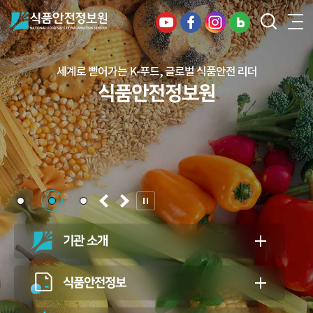
세계로 뻗어가는 K-푸드, 글로벌 식품안전 리더
건강하고 안전한 식생활, 일상의 행복을
식품안전정보원
든든하게 지키는 식품안전 지킴이
식품안전정보원
기관 소개
식품안전정보