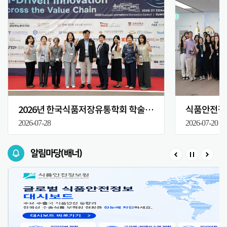
2026년 한국식품저장유통학회 학술대회
식품안전정보
2026-07-28
2026-07-20
알림마당(배너)