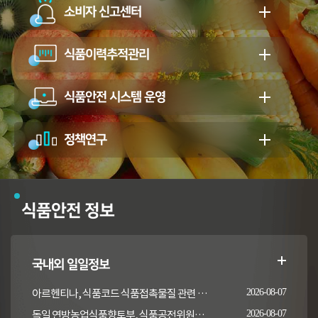
소비자 신고센터
식품이력추적관리
식품안전 시스템 운영
정책연구
식품안전 정보
국내외 일일정보
아르헨티나, 식품코드 식품접촉물질 관련 일부 조항 개정
2026-08-07
독일 연방농업식품향토부, 식품공전위원회의 갑각류 및 연체류 지침 개정 채택 고시
2026-08-07