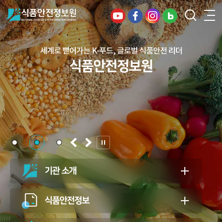
세계로 뻗어가는 K-푸드, 글로벌 식품안전 리더
건강하고 안전한 식생활, 일상의 행복을
식품안전정보원
든든하게 지키는 식품안전 지킴이
식품안전정보원
기관 소개
식품안전정보