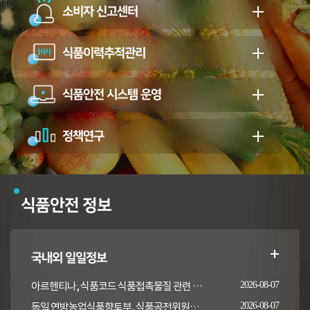
소비자 신고센터
식품이력추적관리
식품안전 시스템 운영
정책연구
식품안전 정보
국내외 일일정보
아르헨티나, 식품코드 식품접촉물질 관련 일부 조항 개정
2026-08-07
독일 연방농업식품향토부, 식품공전위원회의 갑각류 및 연체류 지침 개정 채택 고시
2026-08-07