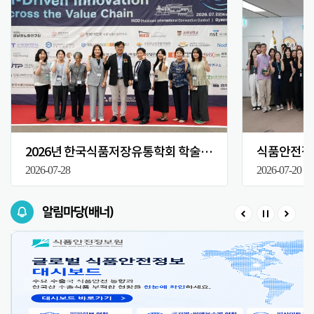
2026년 한국식품저장유통학회 학술대회
식품안전정보
2026-07-28
2026-07-20
알림마당(배너)