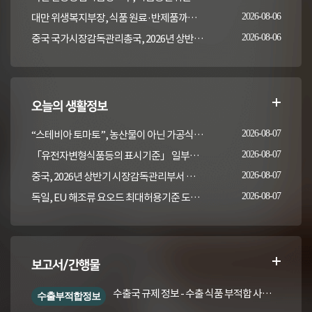
대만 위생복지부장, 식품 원료·반제품까지 이상 통보 의무 확대 추진
2026-08-06
중국 국가시장감독관리총국, 2026년 상반기 시장감독관리부서 식품안전 감독 샘플검사 현황 통보
2026-08-06
오늘의 생활정보
“스테비아 토마토”, 농산물이 아닌 가공식품입니다
2026-08-07
「유전자변형식품등의 표시기준」 일부개정고시(안) 행정예고(식품의약품안전처 공고 제2026-389호, 2026. 8. 5.)
2026-08-07
중국, 2026년 상반기 시장감독관리부서 식품안전 감독 샘플검사 현황 통보
2026-08-07
독일, EU 해조류 요오드 최대허용기준 도입안 평가... 요오드 함량 표시 및 경고문 권고
2026-08-07
보고서/간행물
수출국 규제 정보 - 수출 식품 부적합 사례 및 관련 기준·규격('26년 1분기)
수출부적합정보