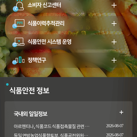
소비자 신고센터
식품이력추적관리
식품안전 시스템 운영
정책연구
식품안전 정보
국내외 일일정보
아르헨티나, 식품코드 식품접촉물질 관련 일부 조항 개정
2026-08-07
독일 연방농업식품향토부, 식품공전위원회의 갑각류 및 연체류 지침 개정 채택 고시
2026-08-07