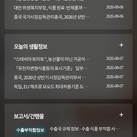
대만 위생복지부장, 식품 원료·반제품까지 이상 통보 의무 확대 추진
2026-08-06
중국 국가시장감독관리총국, 2026년 상반기 시장감독관리부서 식품안전 감독 샘플검사 현황 통보
2026-08-06
오늘의 생활정보
“스테비아 토마토”, 농산물이 아닌 가공식품입니다
2026-08-07
「유전자변형식품등의 표시기준」 일부개정고시(안) 행정예고(식품의약품안전처 공고 제2026-389호, 2026. 8. 5.)
2026-08-07
중국, 2026년 상반기 시장감독관리부서 식품안전 감독 샘플검사 현황 통보
2026-08-07
독일, EU 해조류 요오드 최대허용기준 도입안 평가... 요오드 함량 표시 및 경고문 권고
2026-08-07
보고서/간행물
수출국 규제 정보 - 수출 식품 부적합 사례 및 관련 기준·규격('26년 1분기)
수출부적합정보