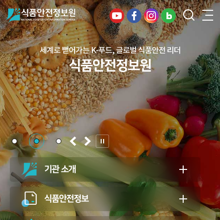
세계로 뻗어가는 K-푸드, 글로벌 식품안전 리더
건강하고 안전한 식생활, 일상의 행복을
식품안전정보원
든든하게 지키는 식품안전 지킴이
식품안전정보원
기관 소개
식품안전정보