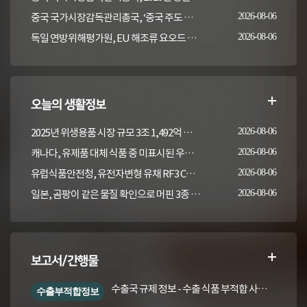
중국 국가시장감독관리총국, ‘중국 주도 동물용의약품 잔류 검사방법 국제표준 2건' 발표
2026-08-06
독일 연방위해평가원, EU 해조류 요오드 최대허용기준 도입안 평가... 요오드 함량 표시 및 경고문 권고
2026-08-06
오늘의 생활정보
2025년 위생용품 시장 규모 3조 1,492억 원, 작년 대비 9.7% 증가
2026-08-06
캐나다, 유제품 대체 식품 중 미표시된 우유 검사 결과 발표(2022-2023)
2026-08-06
유럽식품안전청, 유전자변형 유채 RF3 CQ Brassica juncea 평가
2026-08-06
일본, 곰팡이 같은 물질 확인으로 머핀 3종 회수
2026-08-06
보고서/간행물
수출국 규제 정보 - 수출 식품 부적합 사례 및 관련 기준·규격('26년 1분기)
수출부적합정보