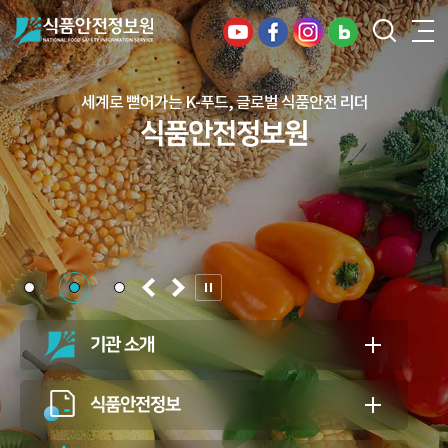
세계로 뻗어가는 K-푸드, 글로벌 식품안전 리더
건강하고 안전한 식생활, 일상의 행복을
식품안전정보원
든든하게 지키는 식품안전 지킴이
식품안전정보원
기관 소개
식품안전정보