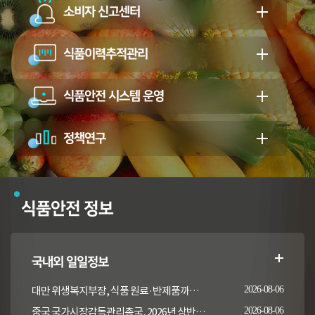
소비자 신고센터
식품이력추적관리
식품안전 시스템 운영
정책연구
식품안전 정보
국내외 일일정보
대만 위생복지부장, 식품 원료·반제품까지 이상 통보 의무 확대 추진
2026-08-06
중국 국가시장감독관리총국, 2026년 상반기 시장감독관리부서 식품안전 감독 샘플검사 현황 통보
2026-08-06