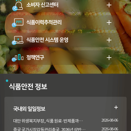
소비자 신고센터
식품이력추적관리
식품안전 시스템 운영
정책연구
식품안전 정보
국내외 일일정보
대만 위생복지부장, 식품 원료·반제품까지 이상 통보 의무 확대 추진
2026-08-06
중국 국가시장감독관리총국, 2026년 상반기 시장감독관리부서 식품안전 감독 샘플검사 현황 통보
2026-08-06