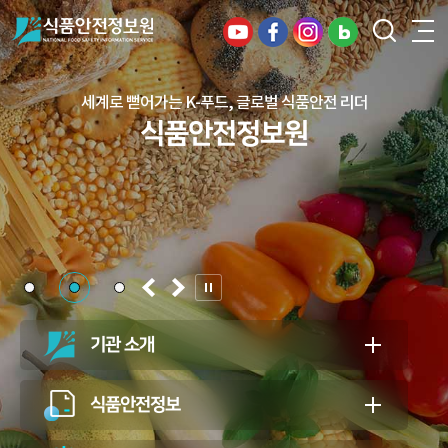
세계로 뻗어가는 K-푸드, 글로벌 식품안전 리더
건강하고 안전한 식생활, 일상의 행복을
식품안전정보원
든든하게 지키는 식품안전 지킴이
식품안전정보원
기관 소개
식품안전정보