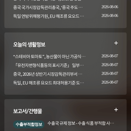
중국 국가시장감독관리총국, ‘중국 주도 동물용의약품 잔류 검사방법 국제표준 2건' 발표
2026-08-06
독일 연방위해평가원, EU 해조류 요오드 최대허용기준 도입안 평가... 요오드 함량 표시 및 경고문 권고
2026-08-06
오늘의 생활정보
“스테비아 토마토”, 농산물이 아닌 가공식품입니다
2026-08-07
「유전자변형식품등의 표시기준」 일부개정고시(안) 행정예고(식품의약품안전처 공고 제2026-389호, 2026. 8. 5.)
2026-08-07
중국, 2026년 상반기 시장감독관리부서 식품안전 감독 샘플검사 현황 통보
2026-08-07
독일, EU 해조류 요오드 최대허용기준 도입안 평가... 요오드 함량 표시 및 경고문 권고
2026-08-07
보고서/간행물
수출국 규제 정보 - 수출 식품 부적합 사례 및 관련 기준·규격('26년 1분기)
수출부적합정보