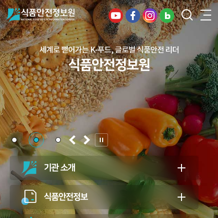
디지털 혁신으로 여는 안전한 식품, 건강한 미래
세계로 뻗어가는 K-푸드, 글로벌 식품안전 리더
건강하고 안전한 식생활, 일상의 행복을
식품안전정보원
식품안전정보원
든든하게 지키는 식품안전 지킴이
식품안전정보원
기관 소개
식품안전정보