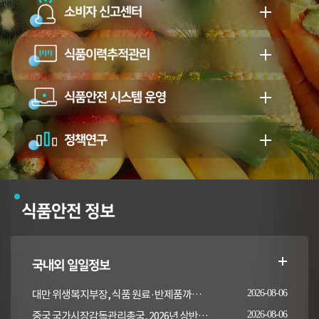
소비자 신고센터
식품이력추적관리
식품안전 시스템 운영
정책연구
식품안전 정보
국내외 일일정보
대만 위생복지부장, 식품 원료·반제품까지 이상 통보 의무 확대 추진
2026-08-06
중국 국가시장감독관리총국, 2026년 상반기 시장감독관리부서 식품안전 감독 샘플검사 현황 통보
2026-08-06