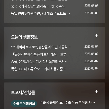
중국 국가시장감독관리총국, ‘중국 주도 동물용의약품 잔류 검사방법 국제표준 2건' 발표
2026-08-06
독일 연방위해평가원, EU 해조류 요오드 최대허용기준 도입안 평가... 요오드 함량 표시 및 경고문 권고
2026-08-06
오늘의 생활정보
“스테비아 토마토”, 농산물이 아닌 가공식품입니다
2026-08-07
「유전자변형식품등의 표시기준」 일부개정고시(안) 행정예고(식품의약품안전처 공고 제2026-389호, 2026. 8. 5.)
2026-08-07
중국, 2026년 상반기 시장감독관리부서 식품안전 감독 샘플검사 현황 통보
2026-08-07
독일, EU 해조류 요오드 최대허용기준 도입안 평가... 요오드 함량 표시 및 경고문 권고
2026-08-07
보고서/간행물
수출국 규제 정보 - 수출 식품 부적합 사례 및 관련 기준·규격('26년 1분기)
수출부적합정보