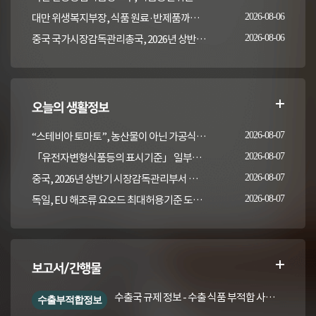
대만 위생복지부장, 식품 원료·반제품까지 이상 통보 의무 확대 추진
2026-08-06
중국 국가시장감독관리총국, 2026년 상반기 시장감독관리부서 식품안전 감독 샘플검사 현황 통보
2026-08-06
오늘의 생활정보
“스테비아 토마토”, 농산물이 아닌 가공식품입니다
2026-08-07
「유전자변형식품등의 표시기준」 일부개정고시(안) 행정예고(식품의약품안전처 공고 제2026-389호, 2026. 8. 5.)
2026-08-07
중국, 2026년 상반기 시장감독관리부서 식품안전 감독 샘플검사 현황 통보
2026-08-07
독일, EU 해조류 요오드 최대허용기준 도입안 평가... 요오드 함량 표시 및 경고문 권고
2026-08-07
보고서/간행물
수출국 규제 정보 - 수출 식품 부적합 사례 및 관련 기준·규격('26년 1분기)
수출부적합정보