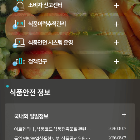
소비자 신고센터
식품이력추적관리
식품안전 시스템 운영
정책연구
식품안전 정보
국내외 일일정보
아르헨티나, 식품코드 식품접촉물질 관련 일부 조항 개정
2026-08-07
독일 연방농업식품향토부, 식품공전위원회의 갑각류 및 연체류 지침 개정 채택 고시
2026-08-07