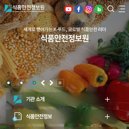
디지털 혁신으로 여는 안전한 식품, 건강한 미래
세계로 뻗어가는 K-푸드, 글로벌 식품안전 리더
건강하고 안전한 식생활, 일상의 행복을
식품안전정보원
식품안전정보원
든든하게 지키는 식품안전 지킴이
식품안전정보원
기관 소개
식품안전정보