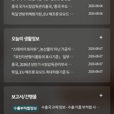
중국 국가시장감독관리총국, ‘중국 주도 동물용의약품 잔류 검사방법 국제표준 2건' 발표
2026-08-06
독일 연방위해평가원, EU 해조류 요오드 최대허용기준 도입안 평가... 요오드 함량 표시 및 경고문 권고
2026-08-06
오늘의 생활정보
“스테비아 토마토”, 농산물이 아닌 가공식품입니다
2026-08-07
「유전자변형식품등의 표시기준」 일부개정고시(안) 행정예고(식품의약품안전처 공고 제2026-389호, 2026. 8. 5.)
2026-08-07
중국, 2026년 상반기 시장감독관리부서 식품안전 감독 샘플검사 현황 통보
2026-08-07
독일, EU 해조류 요오드 최대허용기준 도입안 평가... 요오드 함량 표시 및 경고문 권고
2026-08-07
보고서/간행물
수출국 규제 정보 - 수출 식품 부적합 사례 및 관련 기준·규격('26년 1분기)
수출부적합정보