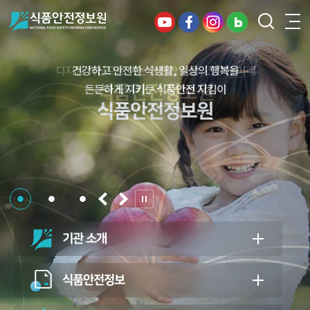
디지털 혁신으로 여는 안전한 식품, 건강한 미래
세계로 뻗어가는 K-푸드, 글로벌 식품안전 리더
건강하고 안전한 식생활, 일상의 행복을
식품안전정보원
식품안전정보원
든든하게 지키는 식품안전 지킴이
식품안전정보원
기관 소개
식품안전정보