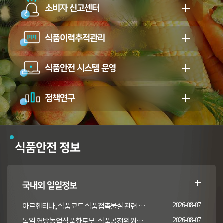
소비자 신고센터
식품이력추적관리
식품안전 시스템 운영
정책연구
식품안전 정보
국내외 일일정보
아르헨티나, 식품코드 식품접촉물질 관련 일부 조항 개정
2026-08-07
독일 연방농업식품향토부, 식품공전위원회의 갑각류 및 연체류 지침 개정 채택 고시
2026-08-07