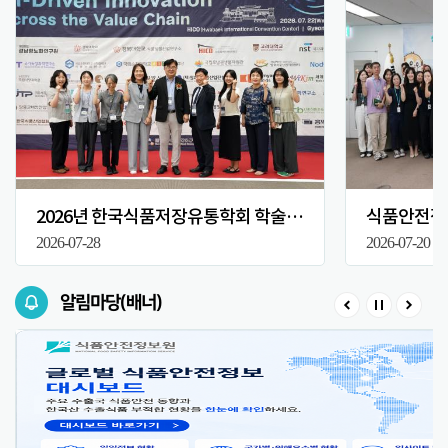
2026년 한국식품저장유통학회 학술대회
식품안전정보
2026-07-28
2026-07-20
알림마당(배너)