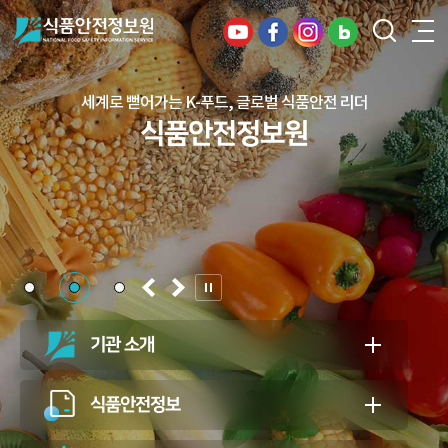
세계로 뻗어가는 K-푸드, 글로벌 식품안전 리더
건강하고 안전한 식생활, 일상의 행복을
식품안전정보원
든든하게 지키는 식품안전 지킴이
식품안전정보원
기관 소개
식품안전정보