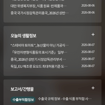
대만 위생복지부장, 식품 원료·반제품까지 이상 통보 의무 확대 추진
2026-08-06
중국 국가시장감독관리총국, 2026년 상반기 시장감독관리부서 식품안전 감독 샘플검사 현황 통보
2026-08-06
오늘의 생활정보
“스테비아 토마토”, 농산물이 아닌 가공식품입니다
2026-08-07
「유전자변형식품등의 표시기준」 일부개정고시(안) 행정예고(식품의약품안전처 공고 제2026-389호, 2026. 8. 5.)
2026-08-07
중국, 2026년 상반기 시장감독관리부서 식품안전 감독 샘플검사 현황 통보
2026-08-07
독일, EU 해조류 요오드 최대허용기준 도입안 평가... 요오드 함량 표시 및 경고문 권고
2026-08-07
보고서/간행물
수출국 규제 정보 - 수출 식품 부적합 사례 및 관련 기준·규격('26년 1분기)
수출부적합정보