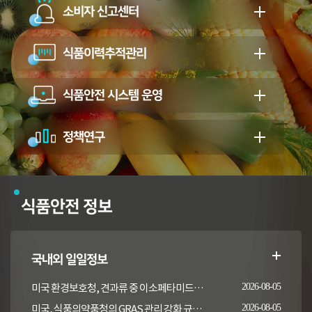
소비자 신고센터
식품이력추적관리
식품안전 시스템 운영
정책연구
식품안전 정보
국내외 일일정보
미국 환경보호청, 견과류 중 이소페타미드 잔류허용기준 개정 고시
2026-08-05
미국, 식품의약품청의 GRAS 관리 강화 규정안 예산관리국 심사 통과
2026-08-05