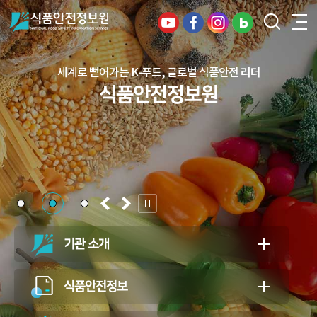
세계로 뻗어가는 K-푸드, 글로벌 식품안전 리더
건강하고 안전한 식생활, 일상의 행복을
식품안전정보원
든든하게 지키는 식품안전 지킴이
식품안전정보원
기관 소개
식품안전정보