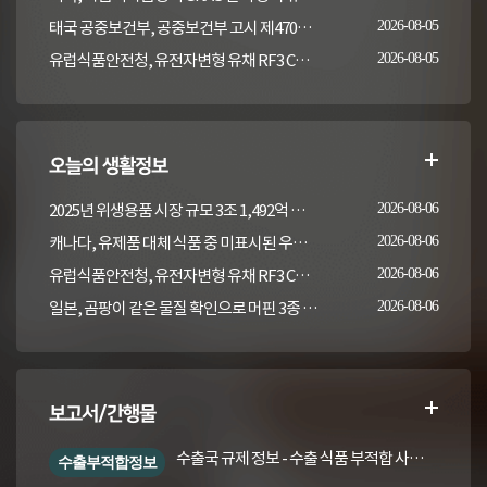
태국 공중보건부, 공중보건부 고시 제470호 '산양유 및 가공 산양유' 공포
2026-08-05
유럽식품안전청, 유전자변형 유채 RF3 CQ Brassica juncea 평가
2026-08-05
오늘의 생활정보
2025년 위생용품 시장 규모 3조 1,492억 원, 작년 대비 9.7% 증가
2026-08-06
캐나다, 유제품 대체 식품 중 미표시된 우유 검사 결과 발표(2022-2023)
2026-08-06
유럽식품안전청, 유전자변형 유채 RF3 CQ Brassica juncea 평가
2026-08-06
일본, 곰팡이 같은 물질 확인으로 머핀 3종 회수
2026-08-06
보고서/간행물
수출국 규제 정보 - 수출 식품 부적합 사례 및 관련 기준·규격('26년 1분기)
수출부적합정보