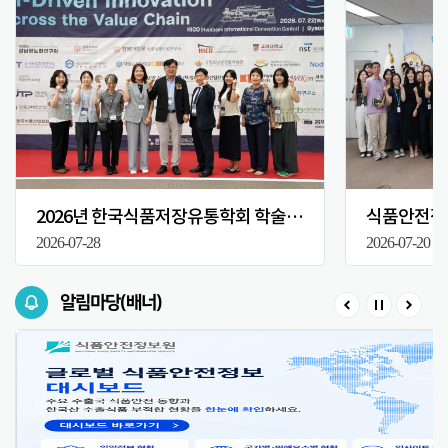
2026년 한국식품저장유통학회 학술대회
식품안전정보
2026-07-28
2026-07-20
알림마당(배너)