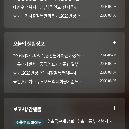
대만 위생복지부장, 식품 원료·반제품까지 이상 통보 의무 확대 추진
2026-08-06
중국 국가시장감독관리총국, 2026년 상반기 시장감독관리부서 식품안전 감독 샘플검사 현황 통보
2026-08-06
오늘의 생활정보
“스테비아 토마토”, 농산물이 아닌 가공식품입니다
2026-08-07
「유전자변형식품등의 표시기준」 일부개정고시(안) 행정예고(식품의약품안전처 공고 제2026-389호, 2026. 8. 5.)
2026-08-07
중국, 2026년 상반기 시장감독관리부서 식품안전 감독 샘플검사 현황 통보
2026-08-07
독일, EU 해조류 요오드 최대허용기준 도입안 평가... 요오드 함량 표시 및 경고문 권고
2026-08-07
보고서/간행물
수출국 규제 정보 - 수출 식품 부적합 사례 및 관련 기준·규격('26년 1분기)
수출부적합정보