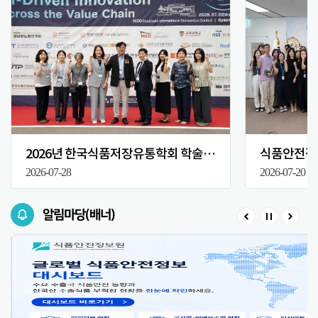
2026년 한국식품저장유통학회 학술대회
식품안전정보
2026-07-28
2026-07-20
알림마당(배너)