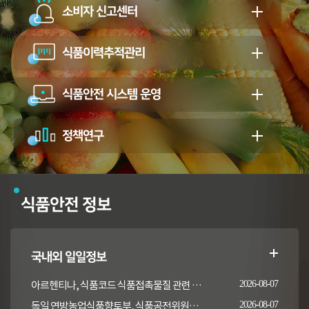
소비자 신고센터
식품이력추적관리
식품안전 시스템 운영
정책연구
식품안전 정보
국내외 일일정보
아르헨티나, 식품코드 식품접촉물질 관련 일부 조항 개정
2026-08-07
독일 연방농업식품향토부, 식품공전위원회의 갑각류 및 연체류 지침 개정 채택 고시
2026-08-07