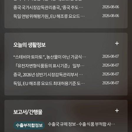
중국 국가시장감독관리총국, ‘중국 주도 동물용의약품 잔류 검사방법 국제표준 2건' 발표
2026-08-06
독일 연방위해평가원, EU 해조류 요오드 최대허용기준 도입안 평가... 요오드 함량 표시 및 경고문 권고
2026-08-06
오늘의 생활정보
“스테비아 토마토”, 농산물이 아닌 가공식품입니다
2026-08-07
「유전자변형식품등의 표시기준」 일부개정고시(안) 행정예고(식품의약품안전처 공고 제2026-389호, 2026. 8. 5.)
2026-08-07
중국, 2026년 상반기 시장감독관리부서 식품안전 감독 샘플검사 현황 통보
2026-08-07
독일, EU 해조류 요오드 최대허용기준 도입안 평가... 요오드 함량 표시 및 경고문 권고
2026-08-07
보고서/간행물
수출국 규제 정보 - 수출 식품 부적합 사례 및 관련 기준·규격('26년 1분기)
수출부적합정보