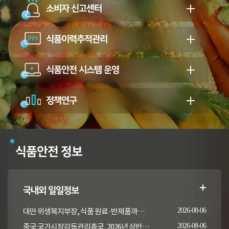
소비자 신고센터
식품이력추적관리
식품안전 시스템 운영
정책연구
식품안전 정보
국내외 일일정보
대만 위생복지부장, 식품 원료·반제품까지 이상 통보 의무 확대 추진
2026-08-06
중국 국가시장감독관리총국, 2026년 상반기 시장감독관리부서 식품안전 감독 샘플검사 현황 통보
2026-08-06