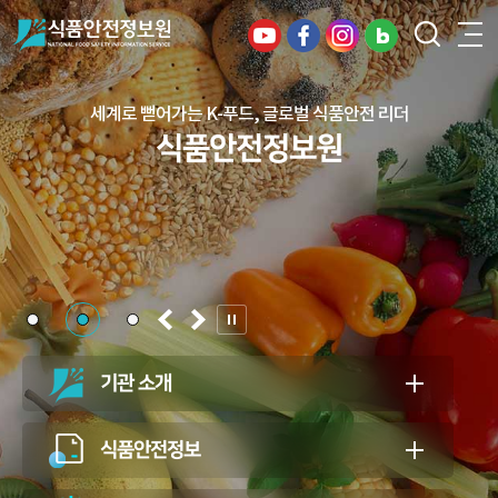
세계로 뻗어가는 K-푸드, 글로벌 식품안전 리더
건강하고 안전한 식생활, 일상의 행복을
식품안전정보원
든든하게 지키는 식품안전 지킴이
식품안전정보원
기관 소개
식품안전정보