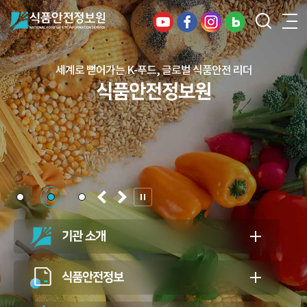
디지털 혁신으로 여는 안전한 식품, 건강한 미래
세계로 뻗어가는 K-푸드, 글로벌 식품안전 리더
건강하고 안전한 식생활, 일상의 행복을
식품안전정보원
식품안전정보원
든든하게 지키는 식품안전 지킴이
식품안전정보원
기관 소개
식품안전정보