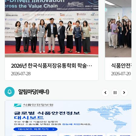
2026년 한국식품저장유통학회 학술대회
식품안전정보
2026-07-28
2026-07-20
알림마당(배너)