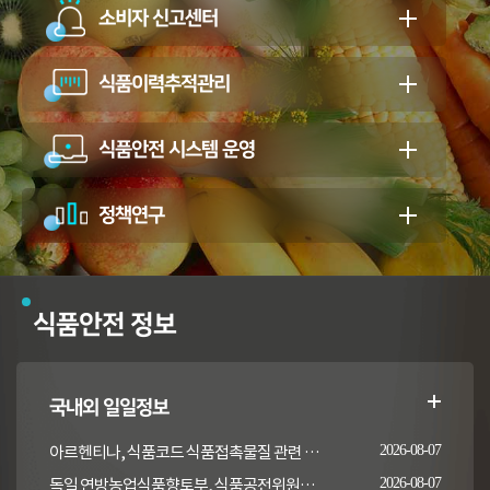
소비자 신고센터
식품이력추적관리
식품안전 시스템 운영
정책연구
식품안전 정보
국내외 일일정보
아르헨티나, 식품코드 식품접촉물질 관련 일부 조항 개정
2026-08-07
독일 연방농업식품향토부, 식품공전위원회의 갑각류 및 연체류 지침 개정 채택 고시
2026-08-07