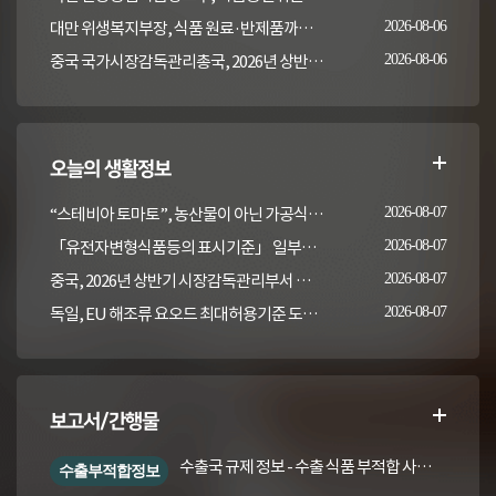
대만 위생복지부장, 식품 원료·반제품까지 이상 통보 의무 확대 추진
2026-08-06
중국 국가시장감독관리총국, 2026년 상반기 시장감독관리부서 식품안전 감독 샘플검사 현황 통보
2026-08-06
오늘의 생활정보
“스테비아 토마토”, 농산물이 아닌 가공식품입니다
2026-08-07
「유전자변형식품등의 표시기준」 일부개정고시(안) 행정예고(식품의약품안전처 공고 제2026-389호, 2026. 8. 5.)
2026-08-07
중국, 2026년 상반기 시장감독관리부서 식품안전 감독 샘플검사 현황 통보
2026-08-07
독일, EU 해조류 요오드 최대허용기준 도입안 평가... 요오드 함량 표시 및 경고문 권고
2026-08-07
보고서/간행물
수출국 규제 정보 - 수출 식품 부적합 사례 및 관련 기준·규격('26년 1분기)
수출부적합정보